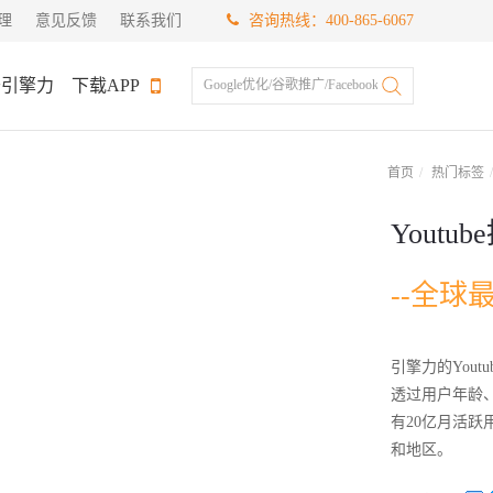
理
意见反馈
联系我们
咨询热线：400-865-6067
于引擎力
下载APP
Google优化/谷歌推广/Facebook推广
首页
热门标签
Youtub
--全球
引擎力的You
透过用户年龄、
有20亿月活跃
和地区。