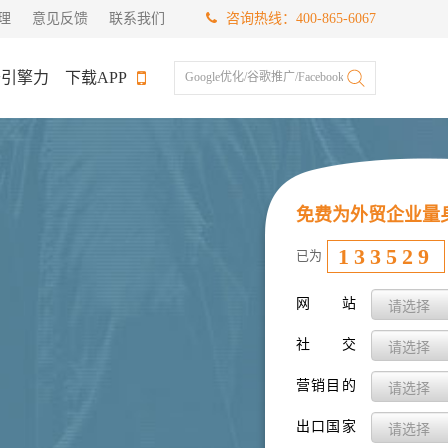
理
意见反馈
联系我们
咨询热线：400-865-6067
于引擎力
下载APP
Google优化/谷歌推广/Facebook推广
免费为外贸企业量
133529
已为
网 站
社 交
营销目的
出口国家