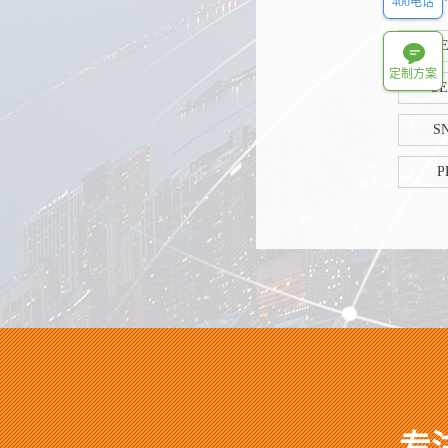
400电话
S
定制方案
S
S
P
专