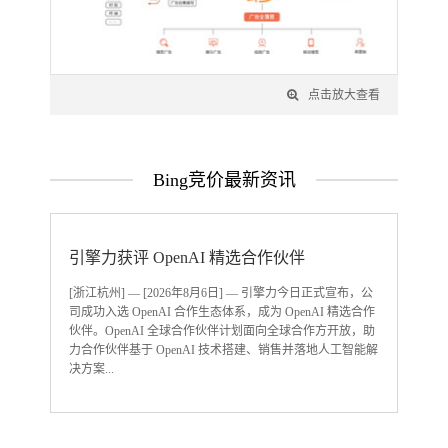
点击放大查看
Bing竞价最新资讯
价值
引擎力获评 OpenAI 精选合作伙伴
海外
套
[浙江杭州] — [2026年8月6日] — 引擎力今日正式宣布，公
司成功入选 OpenAI 合作生态体系，成为 OpenAI 精选合作
模型
从出
伙伴。OpenAI 全球合作伙伴计划面向全球合作方开放，助
。当
业推
力合作伙伴基于 OpenAI 技术搭建、销售并落地人工智能解
价
心是
决方案...
水
价、
底转向