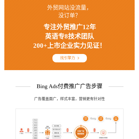
外贸网站没流量，
没订单？
专注外贸推广12年
英语专8技术团队
200+上市企业实力见证！
找引擎力
Bing Ads付费推广广告步骤
广告覆盖面广，样式丰富，营销更有针对性