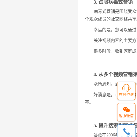
3. 试验病毒式营销
病毒式营销是围绕受众
个观众成员的社交网络共享
幸运的是，您可以通过
关注视频内容的主要方
很多时候，收到家庭成
4. 从多个视频营
众所周知，当您制作视
好消息是，正如引擎力
在线咨询
率。
客服微信
5. 提升搜索引擎排
谷歌在2006年以16.