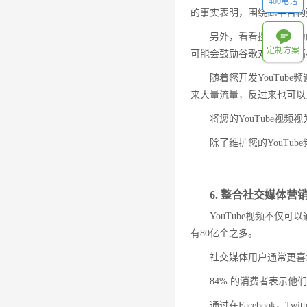
400电话
的事实表明，围绕此平台构
另外，看看搜索者行为的
定制方案
可能会鼓励谷歌对提供更高
随着您开发YouTu
来大量流量，反过来也可以
将您的YouTube视
除了维护您的YouTu
6. 整合社交媒体营
YouTube视频不仅
有80亿个之多。
社交媒体用户通常更喜
84% 的消费者表示
通过在Facebook，T