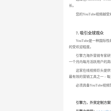
长。
您的YouTube视
7. 吸引全球观众
YouTube是一种
的受欢迎程度。
引擎力海外营销专家研究
一个月内每月活跃用户的高
这家在线视频巨头提供7
最有效的营销工具之一 - 每
必须具备YouTube
引擎力，外贸定制方案营