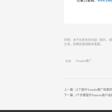
引擎力官网：
www.yinq
声明：本平台发布的内容（图片、视
立场，如需处理请联系客服。
Youtube推广
标签：
上一篇 :
12个提升Youtube推广
下一篇 :
5个步骤提升Pinterest