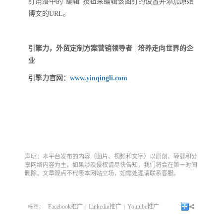
钉角落中的“编辑”按钮来编辑该图钉的设置并添加原始
博文的URL。
引擎力，外贸定制方案营销领导者 | 培养走向世界的企
业
引擎力官网：
www.yinqingli.com
声明：本平台发布的内容（图片、视频和文字）以原创、转载和分
享网络内容为主，如果涉及侵权请尽快告知，我们将会在第一时间
删除。文章观点不代表本网站立场，如需处理请联系客服。
Facebook推广
Linkedin推广
Youtube推广
标签：
|
|