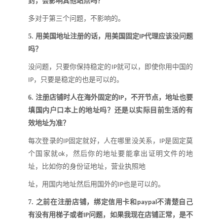
封，会影响其他站点吗
？
多对于第三个问题，不影响的。
5.
用美国地址注册的话，用美国固定
代理应该没问题
IP
吗
？
没问题，只要你保持稳定的
就可以，即使你用中国的
IP
，只要是稳定的也是可以的。
IP
6.
注册店铺时人在海外固定的
，不开节点，地址也要
IP
填国内户口本上的地址吗
？
还是以实际目前生活的有
效地址为准
？
每次登录的
固定就好，人在哪里没关系，
是固定莫
IP
IP
个国家就
，然后你的地址要能拿出证明文件的地
ok
址，比如你的身份证地址，营业执照地
址，用国内地址然后用国外的
也是可以的。
IP
7.
之前在注册店铺，绑定信用卡和
不清楚自己
paypal
有没有用梯子或者
问题，如果我现在店铺正常，是不
IP