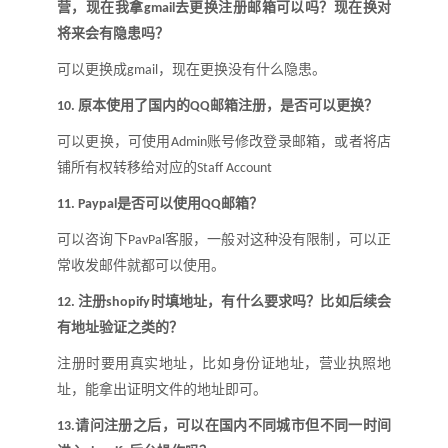
营，现在我拿
去更换注册邮箱可以吗
？
现在换对
gmail
将来会有隐患吗
？
可以更换成
，现在更换没有什么隐患。
g
mail
原本使用了国内的
邮箱注册，是否可以更换
？
10.
QQ
可以更换，可使用
账号修改登录邮箱，或者将店
Admin
铺所有权转移给对应的
Staff Account
是否可以使用
邮箱
？
11.
Paypal
QQ
可以咨询下
客服，一般对这种没有限制，可以正
PavPal
常收发邮件就都可以使用。
注册
时填地址，有什么要求吗
？
比如后续会
12.
shopify
有地址验证之类的
？
注册时要用真实地址，比如身份证地址，营业执照地
址，能拿出证明文件的地址即可。
请问注册之后，可以在国内不同城市但不同一时间
13.