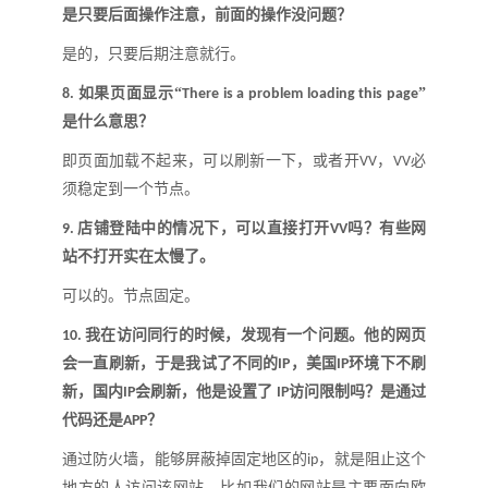
是只要后面操作注意，前面的操作没问题
？
是的，只要后期注意就行
。
如果页面显示
“
”
8.
There is a problem loading this page
是什么意思？
即页面加载不起来，可以刷新一下，或者开
，
必
VV
VV
须稳定到一个节点。
店铺登陆中的情况下，可以直接打开
吗？有些网
9.
VV
站不打开实在太慢了。
可以的。节点固定。
我在访问同行的时候，发现有一个问题。他的网页
10.
会一直刷新，于是我试了不同的
，美国
环境下不刷
IP
IP
新，国内
会刷新，他是设置了
访问限制吗？是通过
IP
IP
代码还是
？
APP
通过防火墙，能够屏蔽掉固定地区的
，就是阻止这个
ip
地方的人访问该网站。比如我们的网站是主要面向欧