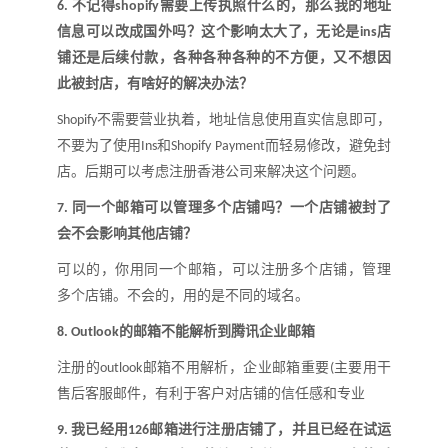
不记得
需要上传执照什么的，那么我的地址
6.
shopify
信息可以改成国外吗
？
这个影响太大了，无论是
店
ins
铺还是后续付款，各种各种各种的不方便，又不想因
此被封店，有啥好的解决办法
？
不需要营业执着，地址信息使用直实信息即可，
Shopify
不要为了使用
和
而轻易修改，避免封
Ins
Shopif
y
Pa
y
ment
店。后期可以考虑注册香港公司来解决这个问题
。
同一个邮箱可以管理多个店铺吗
？
一个店铺被封了
7.
会不会影响其他店铺
？
可以的，你用同一个邮箱，可以注册多个店铺，管理
多个店铺。不会的，用的是不同的域名。
的邮箱不能解析到腾讯企业邮箱
8.
Outlook
注册的
邮箱不用解析，企业邮箱重要
主要用干
outlook
(
售后客服邮件，有利于客户对店铺的信任感和专业
我已经用
邮箱进行注册店铺了，并且已经在试运
9.
126