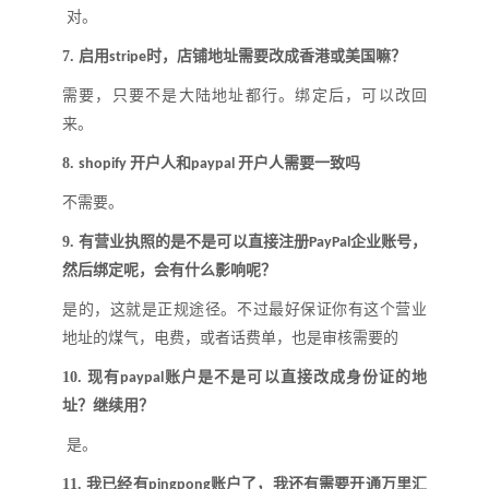
对
。
7.
启用
时，店铺地址需要改成香港或美国嘛
？
stripe
需要，只要不是大陆地址都行。绑定后，可以改回
来。
8.
开户人和
开户人需要一致吗
shopify
paypal
不需要。
9.
有营业执照的是不是可以直接注册
企业账号，
PayPal
然后绑定呢，会有什么影响呢
？
是的，这就是正规途径。不过最好保证你有这个营业
地址的煤气，电费，或者话费单，也是审核需要的
10.
现有
账户是不是可以直接改成身份证的地
paypal
址
？
继续用
？
是
。
11.
我已经有
账户了，我还有需要开通万里汇
pingpong