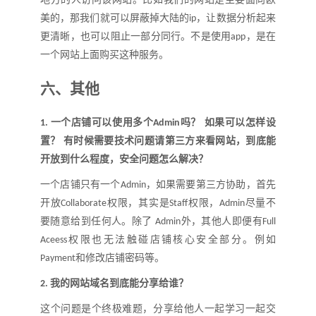
美的，那我们就可以屏蔽掉大陆的
，让数据分析起来
ip
更清晰，也可以阻止一部分同行。不是使用
，是在
app
一个网站上面购买这种服务。
六、
其他
一个店铺可以使用多个
吗？ 如果可以怎样设
1.
Admin
置？ 有时候需要技术问题请第三方来看网站，到底能
开放到什么程度，安全问题怎么解决？
一个店铺只有一个
，如果需要第三方协助，首先
Admin
开放
权限，其实是
权限，
尽量不
Collaborate
Staff
Admin
要随意给到任何人。除了
外，其他人即便有
Admin
Full
权限也无法触碰店铺核心安全部分。例如
Aceess
和修改店铺密码等。
Payment
我的网站域名到底能分享给谁？
2.
这个问题是个终极难题，分享给他人一起学习一起交