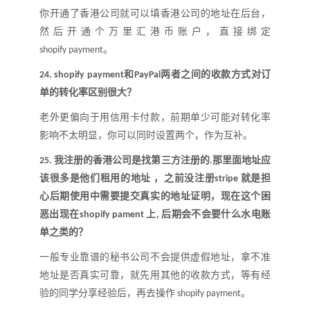
你开通了香港公司就可以填香港公司的地址在后台，
然后开通个万里汇港币账户，直接绑定
。
shopif
y
pa
y
ment
和
两者之间的收款方式对订
24.
shopify payment
PayPal
单的转化率区别很大
？
老外更偏向于用信用卡付款，前期单少可能对转化率
影响不太明显，你可以同时设置两个，作为互补
。
我注册的香港公司是找第三方注册的
那里面地址应
25.
.
该很多是他们租用的地址 ，之前没注册
就是担
stripe
心后期使用中需要提交真实的地址证明
，
现在这个困
恶出现在
上
后期会不会要什么水电账
shopify pament
,
单
之类的
？
一般专业靠谱的秘书公司不会提供虚假地址，拿不准
地址是否真实可靠，就先用其他的收款方式，等有经
验的同学分享经验后，再去操作
。
shopify payment