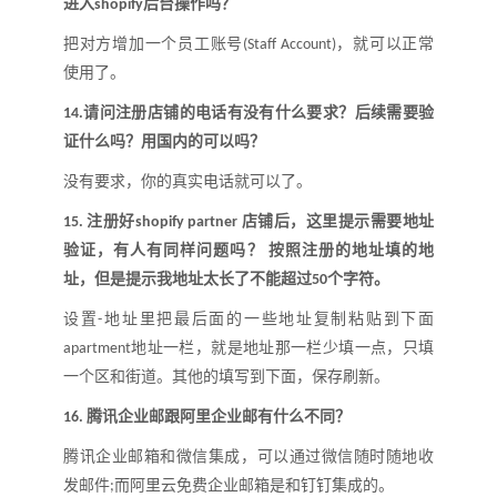
进入
后台操作吗
？
shopify
把对方增加一个员工账号
，就可以正常
(Staff Account)
使用了。
请问注册店铺的电话有没有什么要求
？
后续需要验
14.
证什么吗
？
用国内的可以吗
？
没有要求，你的真实电话就可以了。
注册好
店铺后，这里提示需要地址
15.
shopify partner
验证，有人有同样问题吗
？
按照注册的地址填的地
址，但是提示我地址太长了不能超过
个字符
。
50
设置
地址里把最后面的一些地址复制粘贴到下面
-
地址一栏，就是地址那一栏少填一点，只填
apartment
一个区和街道。其他的填写到下面，保存刷新
。
腾讯企业邮跟阿里企业邮有什么不同
？
16.
腾讯企业邮箱和微信集成，可以通过微信随时随地收
发邮件
而阿里云免费企业邮箱是和钉钉集成的。
;