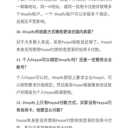
一邮箱地址，同一
地址，或同一信用卡注册并管理多
IP
个
账户。一个
账户可以关联多个商店，
Shopify
Shopify
且相互不受影响。
的收款方式哪些更适合国内卖家
？
30.
Shopify
对于大多数人来说，采用
收款就足够了。
Paypal
Paypal
本身支持使用
付款和免登录的信用卡付款。
Paypal
个人
可以绑定
吗
？
还是一定要用企业
31.
Paypal
Shopify
账号
？
个人
可以的，
原则上要求企业
，可
Paypal
Shopify
Paypal
以按照要求升级绑定，然后联系
客服重新验证账
Paypal
户并降级为个人
即课使用
。
Paypal
32.
上只有
付款方式，买家没有
只
S
hopify
Paypal
Paypal
有信用卡，他要怎么付款
？
本身是支持使用
付款和免登录的信用卡付
Paypal
Paypal
款，客户可直接使用信用卡付款。