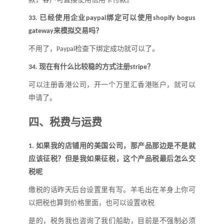
已经使用企业
绑定可以使用
33.
paypal
shopify bogus
来模拟交易吗
？
gateway
不用了，
检查下绑定成功就可以了。
Paypal
现在有什么比较稳的方式注册
？
34.
stripe
可以注册香港公司，开一个万里汇香港账户，就可以
申请了。
四、
税费与运费
如果我的店铺用的美国公司，那产品那边是不是就
1.
应该征税
？
但是我如果征税，这个产品税最后怎么交
税呢
缴税的话昨天后台设置里有写。羊毛出在羊身上你可
以把税也算到价格里面，也可以设置收税
是的，税务我也咨询了我们船助，目前是不强制必须