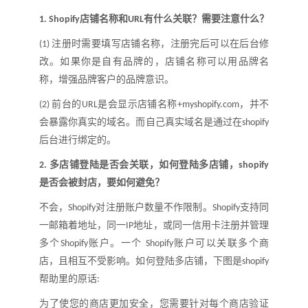
店铺名称和
有什么关联
？
需要注意什么
？
1.
Shopify
URL
注册时需要填写店铺名称，注册完后可以在后台修
(1)
改。如果你是自有品牌的，店铺名称可以用品牌名
称，增强品牌客户的品牌意识。
前台的
是会显示店铺名称
，并不
(2)
URL
+myshopify.com
会暴露你真实的域名。而自己真实域名是通过在
shopify
后台进行绑定的。
多店铺登陆是否会关联，如何登陆多店铺，
2.
shopify
是否会被封店，要如何避免
？
不会，
对注册账户数量不作限制。
支持同
Shopify
Shopify
一邮箱着地址，同一
地址，或同一信用卡注册并管理
IP
多个
账户。一个
账户可以关联多个商
Shopify
Shopify
店，且相互不受影响。如何登陆多店铺，下图是
shopify
帮助里的原话
:
为了使您的商店更加安全，您需要针对每个商店验证