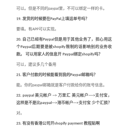
可以。但是不同的
里，不可以绑定一样的卡
。
pa
y
pal
发货的时候要在
上填运单号吗
？
19.
PayPal
要填。有
可以实现。
APP
自己已经有
但是用于其他业务了，担心用这
20.
Paypal
个
后期要是被
限制的话影响别的业务收
Paypal
shopify
款。 可以用家人的信息开
绑定
吗
？
Paypal
shopify
可以，建议多几个备用
客户付款的时候能看到我的
邮箱吗
？
21.
Paypal
能。你的
邮箱就是客户付款给你的账号信息
。
paypal
美元帐户
万里汇 美元帐户
支付宝，
22.
paypal
-->
---->
这样是不是比
港币帐户
支付宝 少个汇损
？
paypal--->
--->
对
。
有没有香港公司开
教程贴啊
23.
shopify payment