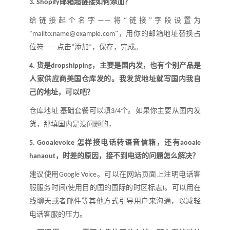
邮箱超链接如何添加
？
3.
Shopify
给链接起个名字
将
“
链接
”
字段设置为
——
“
”
，用你的邮箱地址替换占
mailto:name@example.com
位符
点击
添加
，保存，完成。
——
”
“
货是
，主要是国内发，也有个别产品是
4.
dropshipping
人家供应商美国仓库发的。我发货地址就写国内我自
己的地址，可以吧
？
仓库地址
基础套餐可以填
个。如果你主要从国内发
3/4
货，那填国内是没问题的，
怎样接电话转语音信箱，还有
5.
Gooalevoice
aooale
，时差的原因，接不到电话的问题怎么解决
？
hanaout
建议使用
。可以在网站页面上注明电话客
Google Voice
服服务时间
使用目的国的国际的时区标志
。可以用在
(
)
线聊天或者邮件等其他方式引导用户来沟通，以减轻
电话客服的压力。