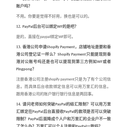
账户吗
？
不用。你要是觉得不好用，换也是可以的。
12.
后台可以绑定
的是吧
？
PayPal
WF
是的，直接在
绑定
即可
。
paypal
WF
13.
香港公司申请
，店铺地址是要和香
Shopify Payment
港公司登记证一样么
？
只能提现到香
Shopify Payment
港对公账号吗还是也可以提现到第三方例如
或者
WF
？
Pingpong
注册香港公司注册
只是为了有个公司信
shopify payment
息。而具体后台收款绑定信息可以用万里汇的信息。
跟用香港公司的账户银行银行信息是两回事
。
14.
请问老师如何突破
的结汇限制
？
可以用万里
PayPal
汇绑定在
后台直接收
的款项是否可以突破
PayPal
PayPal
限制
？
后面降成个人户和万里汇的企业户不一致
PayPal
了怎么办
？
万里汇可以个人注册和
一致吗
？
PayPal