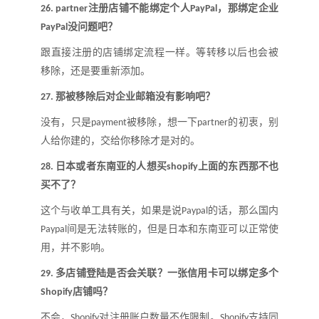
注册店铺不能绑定个人
，那绑定企业
26.
partner
PayPal
没问题吧
？
PayPal
跟直接注册的店铺绑定流程一样。等转移以后也会被
移除，还是要重新添加。
那被移除后对企业邮箱没有影响吧
？
27.
没有，只是
被移除，想一下
的初衷，别
payment
partner
人给你建的，交给你移除才是对的。
日本或者东南亚的人想买
上面的东西那不也
28.
shopify
买不了
？
这个与收单工具有关，如果是说
的话，那么国内
Paypal
间是无法转账的，但是日本和东南亚可以正常使
Paypal
用，并不影响
。
多店铺登陆是否会关联
？
一张信用卡可以绑定多个
29.
店铺吗
？
Shopify
不会，
对注册账户数量不作限制。
支持同
Shopify
Shopify