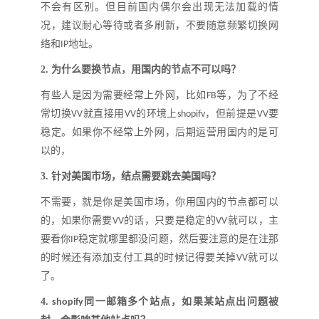
不会有区别。但目前国内偶尔会出现无法加载的情
况，建议耐心等待或者多刷新，不要随意频繁切换网
络和
地址
。
IP
2.
为什么要换节点，用国内的节点不可以吗
？
有些人是因为需要经常上外网，比如
等，为了不经
FB
常切换
就直接用
的环境上
，但前提是
要
VV
VV
shopifv
VV
稳定。如果你不经常上外网，后期运营用国内的是可
以的，
3.
针对美国市场，结点需要跳去美国吗
？
不需要，就是你是美国市场，你用国内的节点都可以
的，如果你需要
的话，只要是稳定的
就可以，主
VV
VV
要看你
稳定就哪里都没问题，然后要注意的是在注那
IP
的时候还有添加支付工具的时候记得要关掉
就可以
VV
了。
4.
同一邮箱多个站点，如果某站点出问题被
shopify