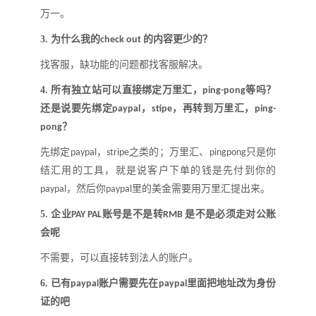
万一。
3.
为什么我的
的内容更少的
？
check out
找客服，缺功能的问题都找客服解决
。
4.
所有独立站可以直接绑定万里汇
，
等吗
？
ping-pong
还是说要先绑定
，
，再转到万里汇
，
paypal
stipe
ping-
？
pong
先绑定
，
之类的
；
万里汇、
只是你
paypal
stripe
pingpong
结汇用的工具，就是说客户下单的钱是先付到你的
，然后你
里的美金需要用万里汇提出来。
paypal
paypal
5.
企业
账号是不是转
是不是必须走对公账
PAY PAL
RMB
会呢
不需要，可以直接转到法人的账户
。
6.
已有
账户需要先在
里面把地址改为身份
paypal
paypal
证的吧