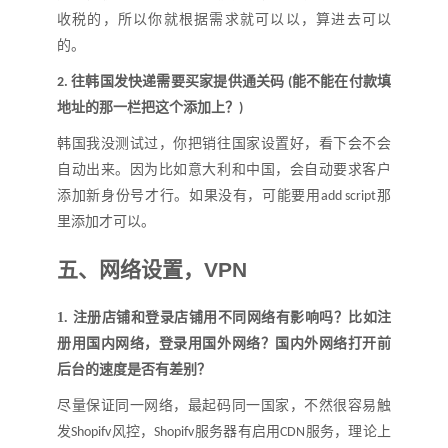
收税的，所以你就根据需求就可以以，算进去可以
的
。
往韩国发快递需要买家提供通关码
能不能在付款填
2.
(
地址的那一栏把这个添加上
？
)
韩国我没测试过，你把销往国家设置好，看下会不会
自动出来。因为比如意大利和中国，会自动要求客户
添加新身份号才行。如果没有，可能要用
那
add script
里添加才可以。
五、
网络设置
，
VPN
1.
注册店铺和登录店铺用不同网络有影响吗
？
比如注
册用国内网络，登录用国外网络
？
国内外网络打开前
后台的速度是否有差别
？
尽量保证同一网络，最起码同一国家，不然很容易触
发
风控，
服务器有启用
服务，理论上
Shopifv
Shopifv
CDN