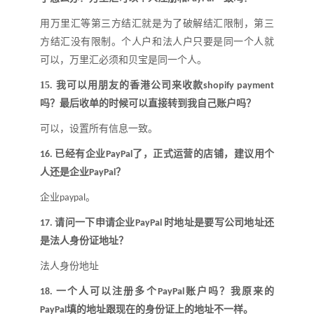
用万里汇等第三方结汇就是为了破解结汇限制，第三
方结汇没有限制。个人户和法人户只要是同一个人就
可以，万里汇必须和贝宝是同一个人
。
15.
我可以用朋友的香港公司来收款
shopify payment
吗
？
最后收单的时候可以直接转到我自己账户吗
？
可以，设置所有信息一致
。
已经有企业
了，正式运营的店铺，建议用个
16.
PayPal
人还是企业
？
PayPal
企业
。
paypal
请问一下申请企业
时地址是要写公司地址还
17.
PayPal
是法人身份证地址
？
法人身份地址
一个人可以注册多个
账户吗
？
我原来的
18.
PayPal
填的地址跟现在的身份证上的地址不一样
。
PayPal