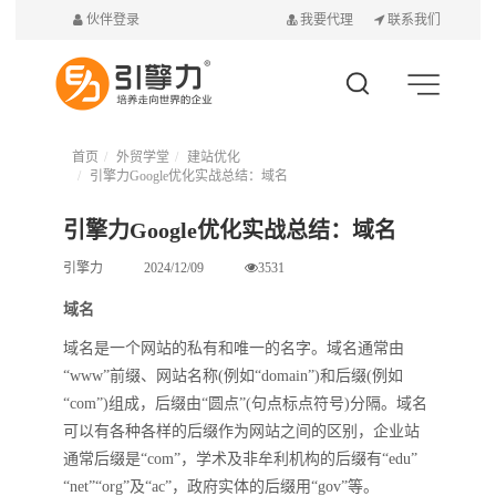
伙伴登录
我要代理
联系我们
首页
外贸学堂
建站优化
引擎力Google优化实战总结：域名
引擎力Google优化实战总结：域名
引擎力
2024/12/09
3531
域名
域名是一个网站的私有和唯一的名字。域名通常由
“www”前缀、网站名称(例如“domain”)和后缀(例如
“com”)组成，后缀由“圆点”(句点标点符号)分隔。域名
可以有各种各样的后缀作为网站之间的区别，企业站
通常后缀是“com”，学术及非牟利机构的后缀有“edu”
“net”“org”及“ac”，政府实体的后缀用“gov”等。