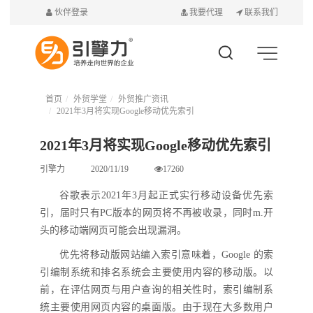
伙伴登录
我要代理
联系我们
首页
外贸学堂
外贸推广资讯
2021年3月将实现Google移动优先索引
2021年3月将实现Google移动优先索引
引擎力
2020/11/19
17260
谷歌表示
2021年3月
起正式实行
移动设备
优先
索
引
，
届时只有
PC版本的网页将不再被收录，同时
m.
开
头的移动端网页
可能会
出现漏洞
。
优先将移动版网站编入索引意味着，
Google 的索
引编制系统和排名系统会主要使用内容的移动版。以
前，在评估网页与用户查询的相关性时，索引编制系
统主要使用网页内容的桌面版。由于现在大多数用户