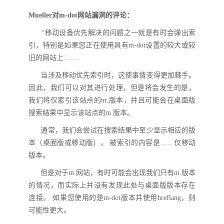
Mueller对m-dot网站
漏洞
的评论：
“移动设备优先解决的问题之一就是有时会弹出索
引，特别是如果您正在使用具有m-dot设置的较大或较
旧的网站上……
当涉及移动优先索引时，这使事情变得更加棘手。
因此，我们可以对其进行处理，但是将会发生的是，
我们将仅索引该站点的
m.
版本，并且可能会在
桌面版
搜索结果中显示该站点的
m.
版本。
通常，我们会尝试在搜索结果中至少显示相应的版
本（桌面版或移动版）。
被索引的内容是
……仅移动
版本。
但是对于
m.
网站，有时可能会出现我们只有
m.
版本
的情况，而实际上并没有发现此处与
桌面版
版本存在
连接。
如果您使用的是
m-dot版本并使用hreflang，则
可能性更大。