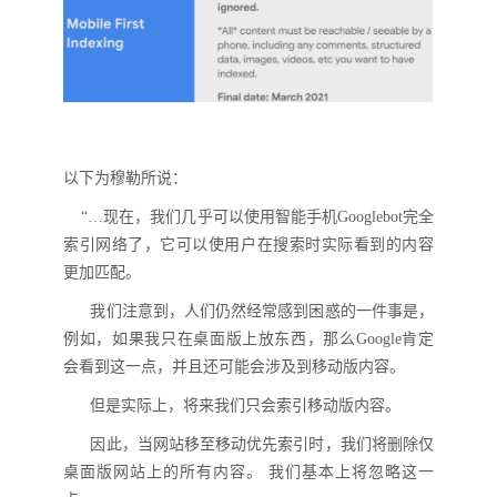
以下为
穆勒
所说
：
“…现在，我们几乎可以使用智能手机Googlebot完全
索引网络了，它可以使用户在搜索时实际看到的内容
更加匹配。
我们注意到，人们仍然经常感到困惑的一件事是，
例如，如果我只在
桌面版
上放东西，那么
Google肯定
会看到这一点，并且还
可能会涉及
到移动
版
内容。
但是实际上，将来我们只会索引移动
版
内容。
因
此
，当网站移至移动优先索引时，我们将删除仅
桌面
版
网站上的所有内容。
我们基本上将忽略这一