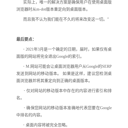
实际上，唯一的解决方案是确保用户在使用
桌面版
浏览器时从
m-dot版本重定向到桌面版本。
而且我不认为我们能在不久的将来改变这一切。
”
最后要点
：
·
2021年3月是一个确定的日期，
届时
，如果仅
有桌
面版
的网站将完全退出
Google的索引。
·
M.
网站可能会让桌面浏览器用户从
Google的SERP
发送到网站的移动版本。 如果是这样，建议您检测桌
面浏览器并将其重定向到正确的桌面版本。
·
仅对网站的移动版本中存在的内容进行索引和排
名。
·
确保您网站的移动版本准确地代表您要在
Google
中排名的内容。
·
桌面内容将被完全忽略。