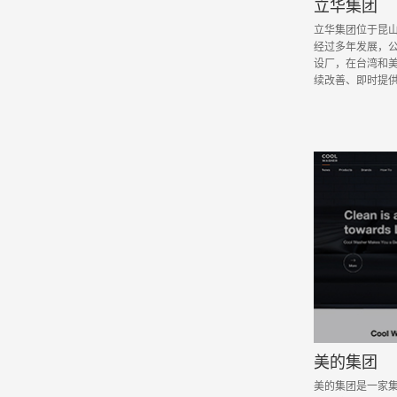
立华集团
立华集团位于昆山
经过多年发展，公
设厂，在台湾和
续改善、即时提
美的集团
美的集团是一家