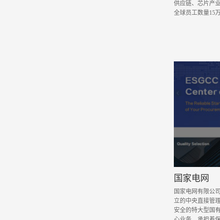
供应链、芯片产业
全球员工数量15万
国家电网
国家电网有限公司
立的中央直接管
安全的特大型国
心业务，承担着